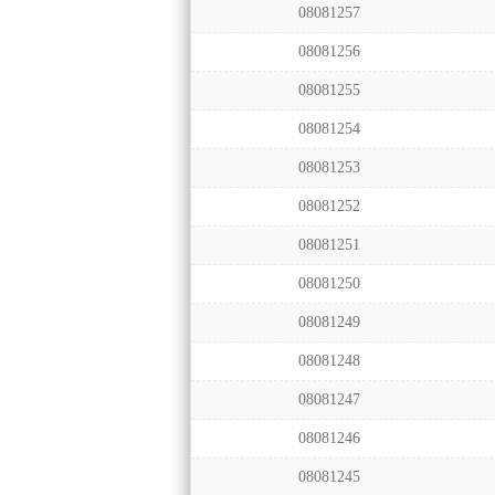
08081257
08081256
08081255
08081254
08081253
08081252
08081251
08081250
08081249
08081248
08081247
08081246
08081245