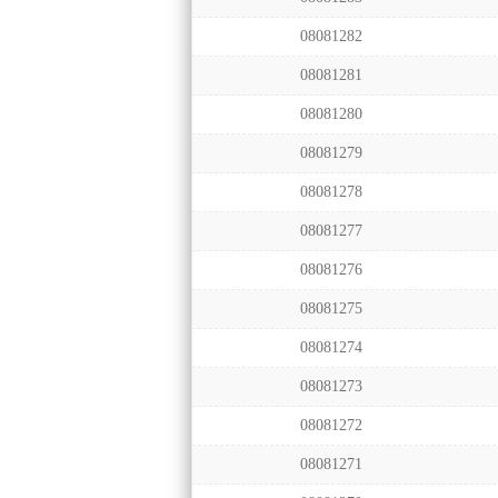
08081282
08081281
08081280
08081279
08081278
08081277
08081276
08081275
08081274
08081273
08081272
08081271