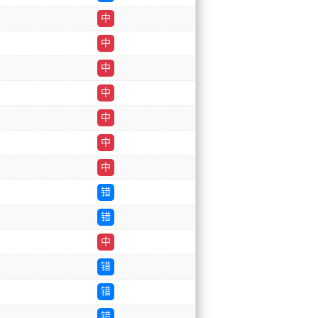
中
中
中
中
中
中
中
错
错
中
错
错
错