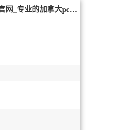
易记网址:28yc.com 加拿大PC预测网-加拿大pc28|提前在线预测官网_专业的加拿大pc预测数据网站!