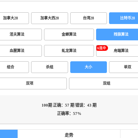
加拿大28
加拿大西28
台湾28
比特币28
淫夫算法
金蝉算法
残狼算法
血腥算法
虬龙算法
甪端算法
组合
杀组
大小
单双
双项
双组
100期 正确：57 期 错误：43 期
正确率：57%
走势