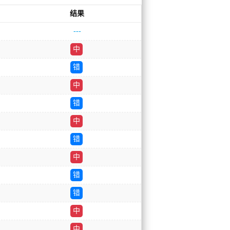
结果
---
中
错
中
错
中
错
中
错
错
中
中