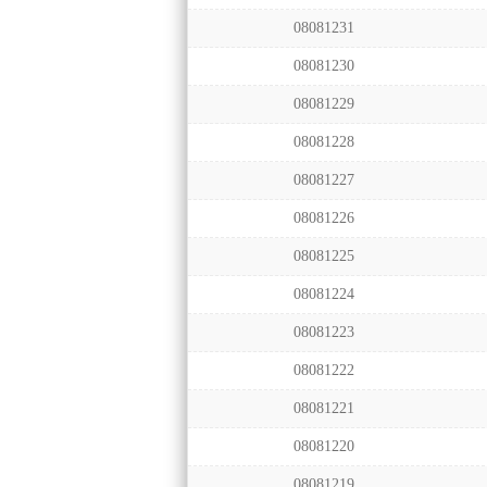
08081231
08081230
08081229
08081228
08081227
08081226
08081225
08081224
08081223
08081222
08081221
08081220
08081219