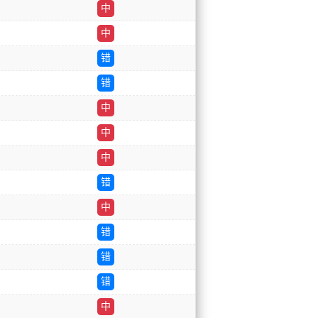
中
中
错
错
中
中
中
错
中
错
错
错
中