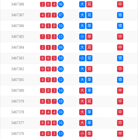
3467388
2
0
4
06
大
双
中
3467387
4
2
1
07
大
双
错
3467386
9
1
0
10
大
单
错
3467385
7
5
3
15
小
单
中
3467384
2
1
1
04
大
双
中
3467383
8
6
5
19
小
双
错
3467382
0
6
2
08
大
双
中
3467381
4
5
3
12
大
单
错
3467380
3
8
3
14
大
单
中
3467379
6
5
7
18
大
双
中
3467378
8
4
4
16
大
单
中
3467377
8
8
0
16
大
单
中
3467376
4
6
3
13
小
单
中