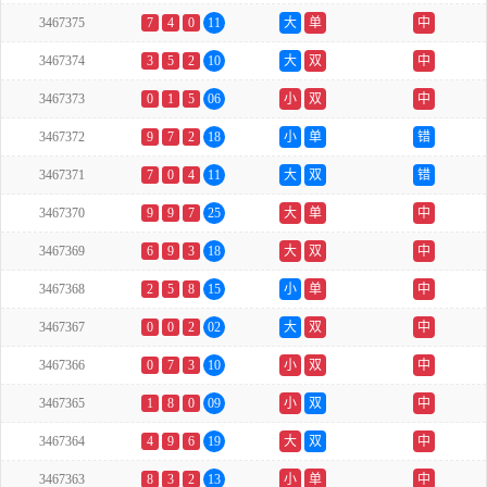
3467375
7
4
0
11
大
单
中
3467374
3
5
2
10
大
双
中
3467373
0
1
5
06
小
双
中
3467372
9
7
2
18
小
单
错
3467371
7
0
4
11
大
双
错
3467370
9
9
7
25
大
单
中
3467369
6
9
3
18
大
双
中
3467368
2
5
8
15
小
单
中
3467367
0
0
2
02
大
双
中
3467366
0
7
3
10
小
双
中
3467365
1
8
0
09
小
双
中
3467364
4
9
6
19
大
双
中
3467363
8
3
2
13
小
单
中