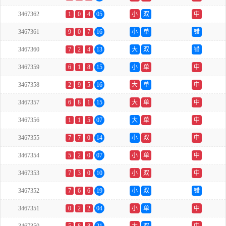
3467362
1
0
4
05
小
双
中
3467361
9
0
7
16
小
单
错
3467360
7
2
4
13
大
双
错
3467359
6
1
8
15
小
单
中
3467358
2
9
5
16
大
单
中
3467357
6
8
1
15
大
单
中
3467356
1
1
5
07
大
单
中
3467355
7
7
0
14
小
双
中
3467354
5
2
0
07
小
单
中
3467353
7
3
0
10
小
双
中
3467352
7
6
6
19
小
双
错
3467351
0
2
2
04
小
单
中