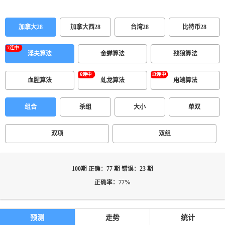
加拿大28
加拿大西28
台湾28
比特币28
淫夫算法
金蝉算法
残狼算法
血腥算法
虬龙算法
甪端算法
组合
杀组
大小
单双
双项
双组
100期 正确：77 期 错误：23 期
正确率：77%
预测
走势
统计