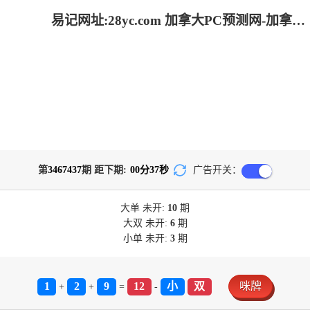
易记网址:28yc.com 加拿大PC预测网-加拿大pc28|提前在线预测官网_专业的加拿大pc预测数据网站!
第
3467437
期 距下期:
00
分
37
秒
广告开关：
大单
未开:
10
期
大双
未开:
6
期
小单
未开:
3
期
1
2
9
12
小
双
咪牌
+
+
=
-