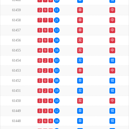
61460
7
7
6
20
单
错
61459
2
9
0
11
单
中
61458
7
7
7
21
单
中
61457
1
9
3
13
单
中
61456
0
9
7
16
双
中
61455
4
9
3
16
双
中
61454
0
2
1
03
双
错
61453
0
2
1
03
单
中
61452
1
0
7
08
单
错
61451
8
2
9
19
双
错
61450
1
5
4
10
双
中
61449
1
3
8
12
单
错
61448
2
6
8
16
单
错