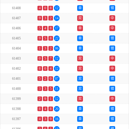
61408
4
0
8
12
单
错
61407
9
3
2
14
双
中
61406
5
4
8
17
单
中
61405
9
5
8
22
单
错
61404
1
3
2
06
单
错
61403
0
5
7
12
双
中
61402
8
0
4
12
双
中
61401
5
2
0
07
双
错
61400
3
3
5
11
双
错
61399
2
9
1
12
双
中
61398
8
4
8
20
单
错
61397
4
3
9
16
单
错