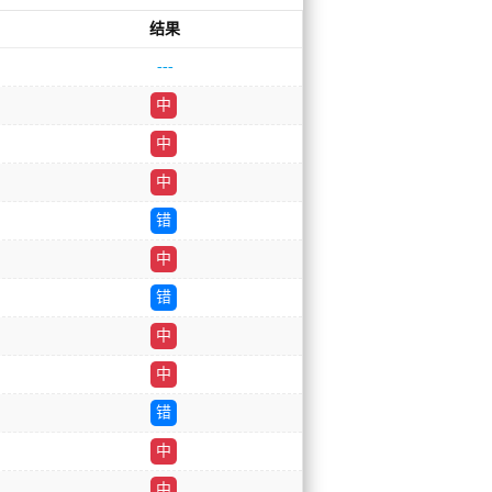
结果
---
中
中
中
错
中
错
中
中
错
中
中