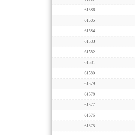
61586
61585
61584
61583
61582
61581
61580
61579
61578
61577
61576
61575