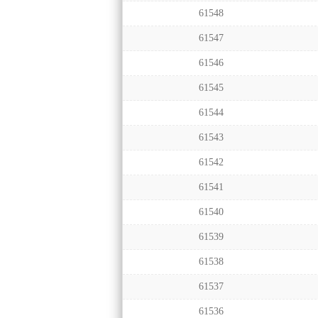
61548
61547
61546
61545
61544
61543
61542
61541
61540
61539
61538
61537
61536