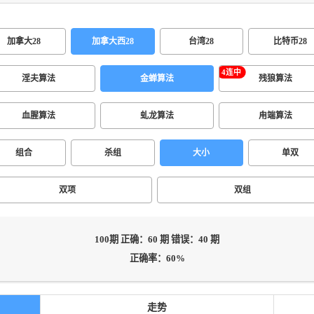
加拿大28
加拿大西28
台湾28
比特币28
淫夫算法
金蝉算法
残狼算法
血腥算法
虬龙算法
甪端算法
组合
杀组
大小
单双
双项
双组
100期 正确：60 期 错误：40 期
正确率：60%
走势