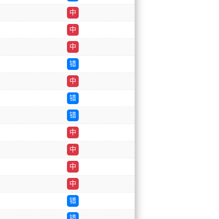
中
中
中
错
中
错
错
中
中
中
中
错
错