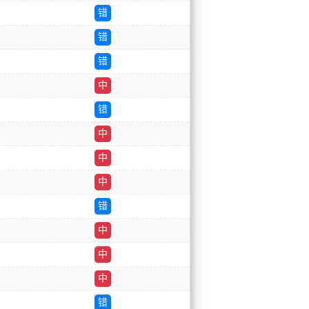
错
错
错
中
错
中
中
中
错
中
中
中
错