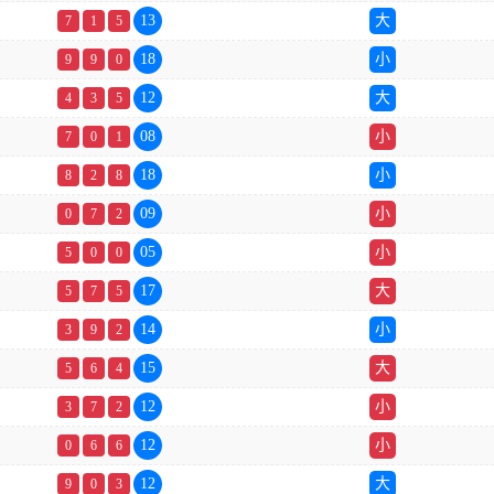
13
大
7
1
5
18
小
9
9
0
12
大
4
3
5
08
小
7
0
1
18
小
8
2
8
09
小
0
7
2
05
小
5
0
0
17
大
5
7
5
14
小
3
9
2
15
大
5
6
4
12
小
3
7
2
12
小
0
6
6
12
大
9
0
3