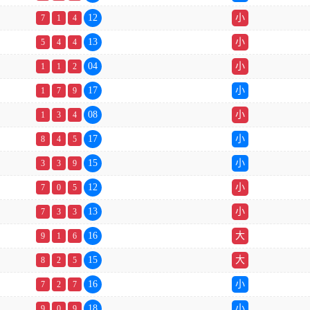
12
小
7
1
4
13
小
5
4
4
04
小
1
1
2
17
小
1
7
9
08
小
1
3
4
17
小
8
4
5
15
小
3
3
9
12
小
7
0
5
13
小
7
3
3
16
大
9
1
6
15
大
8
2
5
16
小
7
2
7
18
小
9
0
9