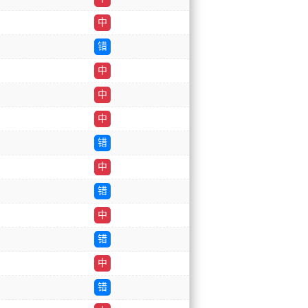
中
错
中
中
中
错
中
错
中
错
中
错