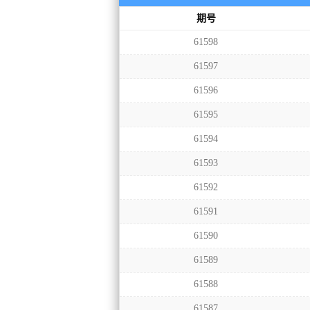
期号
61598
61597
61596
61595
61594
61593
61592
61591
61590
61589
61588
61587