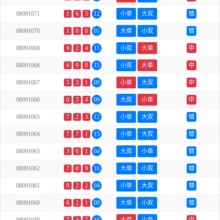
08091071
1
6
5
12
小单
大双
错
08091070
1
0
0
01
大单
小双
错
08091069
9
2
4
15
小双
大单
中
08091068
6
9
0
15
小双
大单
中
08091067
5
3
1
09
小单
大双
中
08091066
0
5
4
09
大双
小单
中
08091065
7
2
3
12
小单
大双
错
08091064
7
7
1
15
小单
大双
错
08091063
3
0
1
04
大双
小单
错
08091062
7
0
9
16
大单
小双
错
08091061
0
2
2
04
小单
大双
错
08091060
6
2
1
09
大单
小双
错