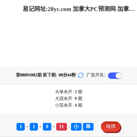
易记网址:28yc.com 加拿大PC预测网-加拿大pc28|提前在线预测官网_专业的加拿大pc预测数据网站!
第
08091082
期 距下期:
00
分
43
秒
广告开关：
大单
未开:
3
期
大双
未开:
9
期
小双
未开:
4
期
1
1
9
11
小
单
咪牌
+
+
=
-