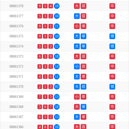
08061378
9
5
4
18
大
双
中
08061377
5
3
2
10
大
双
中
08061376
9
1
1
11
小
单
中
08061375
9
1
0
10
大
单
错
08061374
5
5
2
12
大
单
错
08061373
6
3
9
18
大
双
中
08061372
8
3
3
14
小
双
中
08061371
4
1
6
11
大
单
中
08061370
2
1
2
05
大
双
错
08061369
7
1
5
13
小
单
中
08061368
5
6
7
18
大
单
中
08061367
6
5
2
13
大
单
中
08061366
4
8
6
18
大
双
中