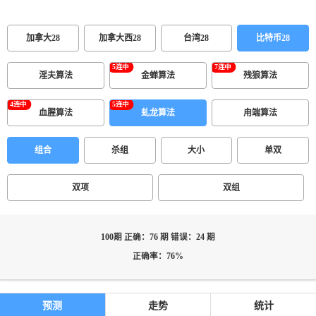
加拿大28
加拿大西28
台湾28
比特币28
淫夫算法
金蝉算法
残狼算法
血腥算法
虬龙算法
甪端算法
组合
杀组
大小
单双
双项
双组
100期 正确：76 期 错误：24 期
正确率：76%
预测
走势
统计