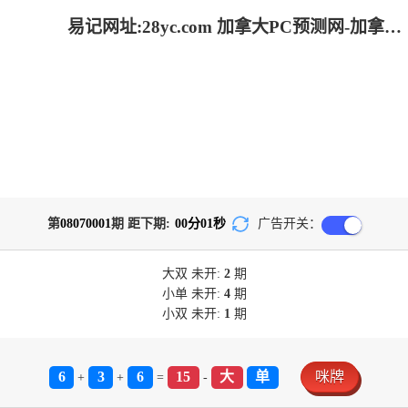
易记网址:28yc.com 加拿大PC预测网-加拿大pc28|提前在线预测官网_专业的加拿大pc预测数据网站!
第
08070001
期 距下期:
00
分
01
秒
广告开关：
大双
未开:
2
期
小单
未开:
4
期
小双
未开:
1
期
6
3
6
15
大
单
咪牌
+
+
=
-