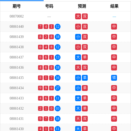
期号
号码
预测
结果
08070002
---
大
双
---
08061440
7
4
1
12
小
双
中
08061439
8
2
8
18
小
双
中
08061438
0
4
8
12
小
双
中
08061437
6
6
1
13
大
单
中
08061436
4
6
8
18
大
双
中
08061435
8
1
7
16
小
单
错
08061434
9
9
9
27
小
单
中
08061433
4
6
1
11
大
单
中
08061432
2
1
0
03
大
单
中
08061431
9
7
2
18
大
双
中
08061430
4
1
6
11
大
单
中