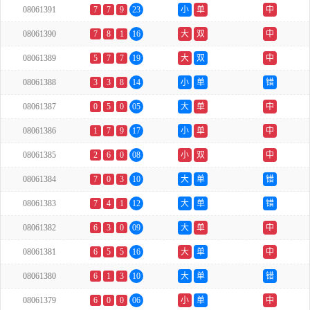
08061391
7
7
9
23
小
单
中
08061390
7
8
1
16
大
双
中
08061389
5
7
7
19
大
双
中
08061388
3
3
8
14
小
单
错
08061387
0
5
0
05
大
单
中
08061386
1
7
9
17
小
单
中
08061385
2
6
0
08
小
双
中
08061384
7
0
3
10
大
单
错
08061383
7
4
1
12
大
单
错
08061382
6
3
0
09
大
单
中
08061381
6
5
5
16
大
单
中
08061380
6
1
3
10
大
单
错
08061379
6
0
0
06
小
单
中