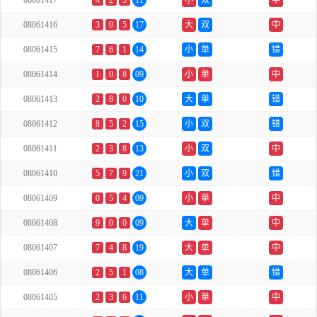
08061417
4
2
5
11
小
双
中
08061416
3
9
5
17
大
双
中
08061415
7
6
1
14
小
单
错
08061414
1
0
8
09
小
单
中
08061413
2
8
0
10
大
单
错
08061412
8
5
2
15
小
双
错
08061411
2
3
8
13
小
双
中
08061410
5
7
9
21
小
双
错
08061409
0
5
4
09
小
单
中
08061408
9
0
0
09
大
单
中
08061407
7
4
8
19
大
单
中
08061406
2
5
1
08
大
单
错
08061405
2
3
6
11
小
单
中