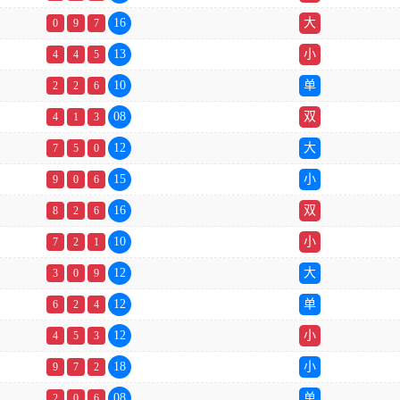
16
大
0
9
7
13
小
4
4
5
10
单
2
2
6
08
双
4
1
3
12
大
7
5
0
15
小
9
0
6
16
双
8
2
6
10
小
7
2
1
12
大
3
0
9
12
单
6
2
4
12
小
4
5
3
18
小
9
7
2
08
单
2
0
6