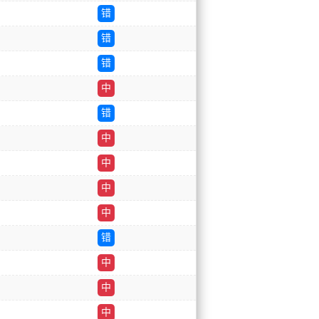
错
错
错
中
错
中
中
中
中
错
中
中
中