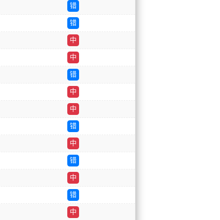
错
错
中
中
错
中
中
错
中
错
中
错
中