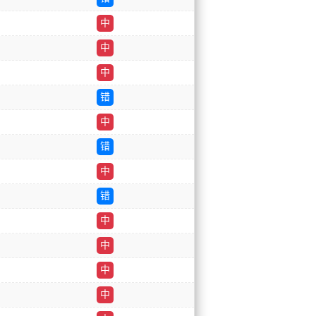
中
中
中
错
中
错
中
错
中
中
中
中