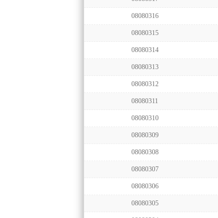
08080316
08080315
08080314
08080313
08080312
08080311
08080310
08080309
08080308
08080307
08080306
08080305