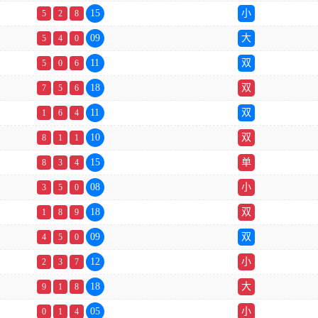
15
小
5
2
8
09
大
5
4
0
11
双
5
0
6
18
双
7
5
6
11
双
1
6
4
10
双
8
1
1
15
单
8
3
4
08
小
3
5
0
18
双
1
8
9
09
双
4
5
0
12
小
2
3
7
18
大
9
1
8
05
小
0
1
4