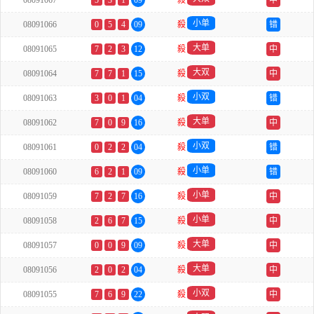
08091067
5
3
1
09
殺
中
小单
08091066
0
5
4
09
殺
错
大单
08091065
7
2
3
12
殺
中
大双
08091064
7
7
1
15
殺
中
小双
08091063
3
0
1
04
殺
错
大单
08091062
7
0
9
16
殺
中
小双
08091061
0
2
2
04
殺
错
小单
08091060
6
2
1
09
殺
错
小单
08091059
7
2
7
16
殺
中
小单
08091058
2
6
7
15
殺
中
大单
08091057
0
0
9
09
殺
中
大单
08091056
2
0
2
04
殺
中
小双
08091055
7
6
9
22
殺
中