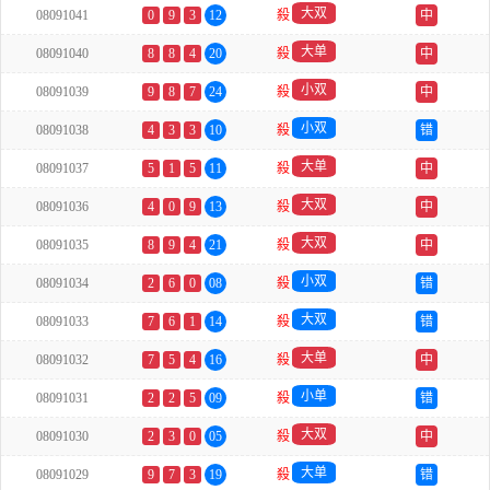
大双
08091041
0
9
3
12
殺
中
大单
08091040
8
8
4
20
殺
中
小双
08091039
9
8
7
24
殺
中
小双
08091038
4
3
3
10
殺
错
大单
08091037
5
1
5
11
殺
中
大双
08091036
4
0
9
13
殺
中
大双
08091035
8
9
4
21
殺
中
小双
08091034
2
6
0
08
殺
错
大双
08091033
7
6
1
14
殺
错
大单
08091032
7
5
4
16
殺
中
小单
08091031
2
2
5
09
殺
错
大双
08091030
2
3
0
05
殺
中
大单
08091029
9
7
3
19
殺
错