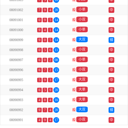
08091003
7
3
0
10
殺
中
小单
08091002
7
9
4
20
殺
中
小双
08091001
0
9
5
14
殺
中
小单
08091000
9
4
1
14
殺
中
大双
08090999
9
0
5
14
殺
错
小双
08090998
0
5
6
11
殺
中
小单
08090997
6
0
2
08
殺
中
小双
08090996
6
7
2
15
殺
中
大双
08090995
5
9
3
17
殺
中
大单
08090994
6
5
9
20
殺
中
大单
08090993
4
8
4
16
殺
中
大双
08090992
9
7
4
20
殺
错
小双
08090991
4
9
4
17
殺
中