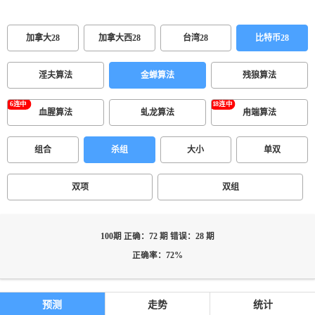
加拿大28
加拿大西28
台湾28
比特币28
淫夫算法
金蝉算法
残狼算法
血腥算法
虬龙算法
甪端算法
组合
杀组
大小
单双
双项
双组
100期 正确：72 期 错误：28 期
正确率：72%
预测
走势
统计