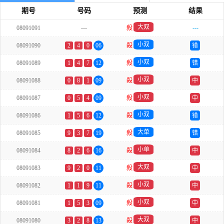
期号
号码
预测
结果
大双
08091091
---
殺
---
小双
08091090
2
4
0
06
殺
错
小双
08091089
1
4
7
12
殺
错
小双
08091088
0
8
1
09
殺
中
小双
08091087
0
5
4
09
殺
中
小双
08091086
1
5
6
12
殺
错
大单
08091085
9
3
7
19
殺
错
小单
08091084
8
2
6
16
殺
中
大双
08091083
9
2
0
11
殺
中
小双
08091082
1
1
9
11
殺
中
小双
08091081
1
5
3
09
殺
中
大双
08091080
3
2
8
13
殺
中