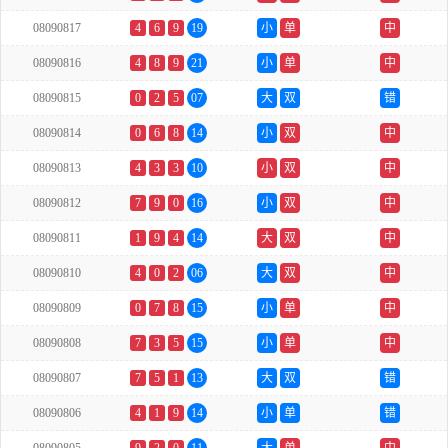
08090817
4
6
9
19
小
单
中
08090816
4
8
9
21
小
单
中
08090815
0
2
5
07
大
双
错
08090814
0
6
8
14
小
双
中
08090813
4
3
3
10
小
双
中
08090812
7
9
0
16
小
双
中
08090811
1
9
4
14
大
双
中
08090810
4
0
2
06
大
双
中
08090809
0
7
8
15
小
单
中
08090808
7
3
5
15
小
单
中
08090807
7
5
1
13
大
双
错
08090806
4
1
9
14
小
单
错