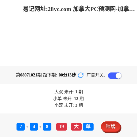
易记网址:28yc.com 加拿大PC预测网-加拿大pc28|提前在线预测官网_专业的加拿大pc预测数据网站!
第
08071021
期 距下期:
00
分
12
秒
广告开关：
大双
未开:
1
期
小单
未开:
12
期
小双
未开:
3
期
7
4
8
19
大
单
咪牌
+
+
=
-