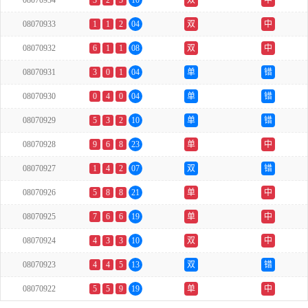
08070934
3
2
5
10
双
中
08070933
1
1
2
04
双
中
08070932
6
1
1
08
双
中
08070931
3
0
1
04
单
错
08070930
0
4
0
04
单
错
08070929
5
3
2
10
单
错
08070928
9
6
8
23
单
中
08070927
1
4
2
07
双
错
08070926
5
8
8
21
单
中
08070925
7
6
6
19
单
中
08070924
4
3
3
10
双
中
08070923
4
4
5
13
双
错
08070922
5
5
9
19
单
中