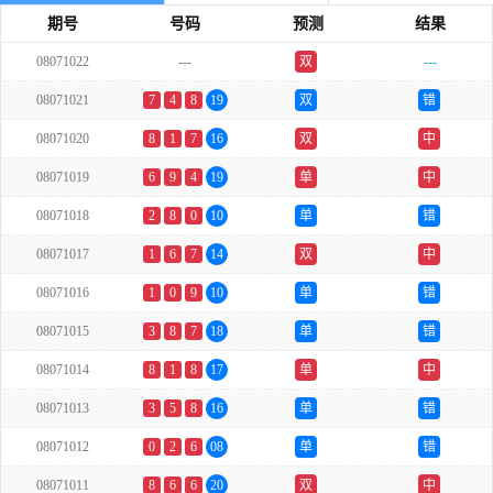
期号
号码
预测
结果
08071022
---
双
---
08071021
7
4
8
19
双
错
08071020
8
1
7
16
双
中
08071019
6
9
4
19
单
中
08071018
2
8
0
10
单
错
08071017
1
6
7
14
双
中
08071016
1
0
9
10
单
错
08071015
3
8
7
18
单
错
08071014
8
1
8
17
单
中
08071013
3
5
8
16
单
错
08071012
0
2
6
08
单
错
08071011
8
6
6
20
双
中