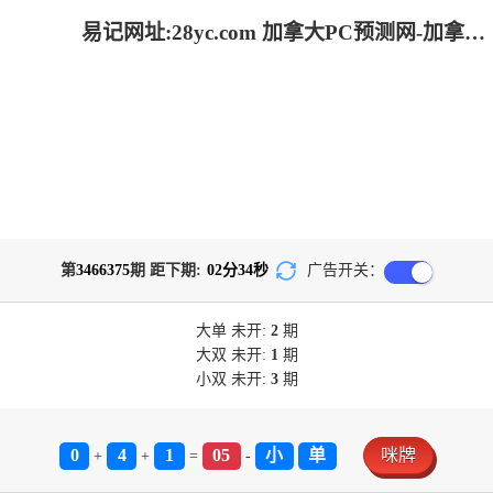
易记网址:28yc.com 加拿大PC预测网-加拿大pc28|提前在线预测官网_专业的加拿大pc预测数据网站!
第
3466375
期 距下期:
02
分
34
秒
广告开关：
大单
未开:
2
期
大双
未开:
1
期
小双
未开:
3
期
0
4
1
05
小
单
咪牌
+
+
=
-