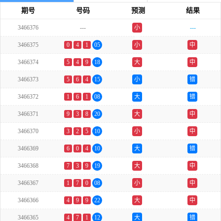
期号
号码
预测
结果
3466376
---
小
---
单
3466375
0
4
1
05
小
中
3466374
5
4
9
18
大
中
3466373
5
6
4
15
小
错
3466372
1
6
1
08
大
错
3466371
9
3
8
20
大
中
3466370
3
2
5
10
小
中
3466369
6
0
4
10
大
错
3466368
7
3
9
19
大
中
3466367
1
7
0
08
小
中
3466366
4
9
9
22
大
中
3466365
4
7
1
12
大
错