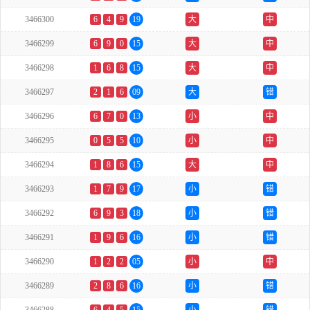
3466300
6
4
9
19
大
中
3466299
6
9
0
15
大
中
3466298
1
6
8
15
大
中
3466297
2
1
6
09
大
错
3466296
6
7
0
13
小
中
3466295
0
5
5
10
小
中
3466294
1
8
6
15
大
中
3466293
1
7
9
17
小
错
3466292
6
9
3
18
小
错
3466291
1
9
6
16
小
错
3466290
1
2
2
05
小
中
3466289
2
8
6
16
小
错