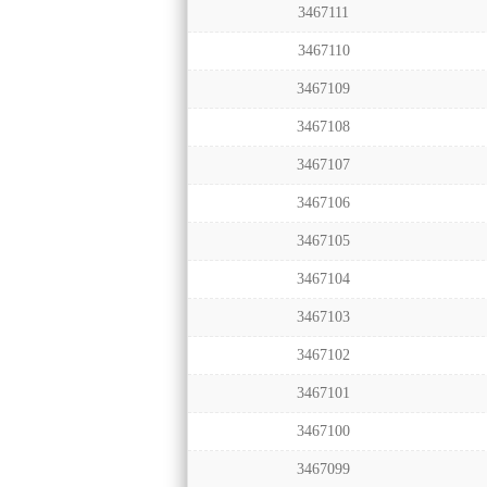
3467111
3467110
3467109
3467108
3467107
3467106
3467105
3467104
3467103
3467102
3467101
3467100
3467099