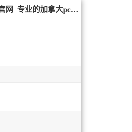
易记网址:28yc.com 加拿大PC预测网-加拿大pc28|提前在线预测官网_专业的加拿大pc预测数据网站!