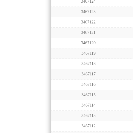
3467124
3467123
3467122
3467121
3467120
3467119
3467118
3467117
3467116
3467115
3467114
3467113
3467112