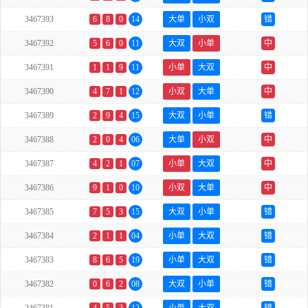
3467393
6
8
0
14
大单
小双
错
3467392
5
6
0
11
大双
小单
中
3467391
1
1
9
11
小单
大双
中
3467390
4
7
1
12
小双
大单
中
3467389
2
9
4
15
大双
小单
错
3467388
2
0
4
06
大单
小双
中
3467387
4
2
1
07
小单
大双
中
3467386
9
1
0
10
小双
大单
中
3467385
7
5
3
15
大双
小单
错
3467384
2
1
1
04
小单
大双
错
3467383
8
6
5
19
小单
大双
错
3467382
0
6
2
08
大双
小单
错