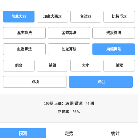
加拿大28
加拿大西28
台湾28
比特币28
淫夫算法
金蝉算法
残狼算法
血腥算法
虬龙算法
甪端算法
组合
杀组
大小
单双
双项
双组
100期 正确：56 期 错误：44 期
正确率：56%
预测
走势
统计