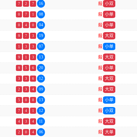
16
殺
小双
7
2
7
08
殺
小单
0
7
1
04
殺
小单
0
4
0
19
殺
大双
9
7
3
07
殺
小单
1
3
3
13
殺
大双
9
1
3
20
殺
小单
9
5
6
12
殺
大双
3
3
6
09
殺
大双
2
3
4
13
殺
小单
5
0
8
12
殺
小双
7
4
1
11
殺
大双
4
3
4
06
殺
大单
2
0
4