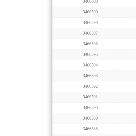
3466600
3466599
3466598
3466597
3466596
3466595
3466594
3466593
3466592
3466591
3466590
3466589
3466588