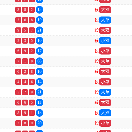
13
殺
大双
3
8
2
19
殺
大单
5
6
8
21
殺
大双
9
5
7
10
殺
小双
2
3
5
17
殺
小单
6
9
2
08
殺
大单
7
1
0
10
殺
大双
0
2
8
14
殺
小单
4
4
6
21
殺
大单
5
7
9
11
殺
大双
0
6
5
18
殺
大双
8
9
1
20
殺
小单
3
8
9