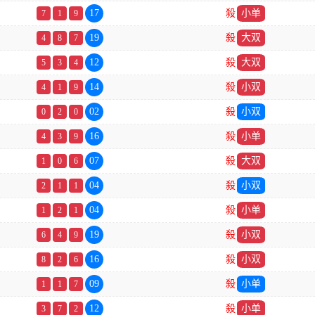
17
殺
小单
7
1
9
19
殺
大双
4
8
7
12
殺
大双
5
3
4
14
殺
小双
4
1
9
02
殺
小双
0
2
0
16
殺
小单
4
3
9
07
殺
大双
1
0
6
04
殺
小双
2
1
1
04
殺
小单
1
2
1
19
殺
小双
6
4
9
16
殺
小双
8
2
6
09
殺
小单
1
1
7
12
殺
小单
3
7
2