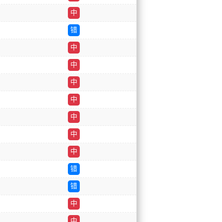
中
错
中
中
中
中
中
中
中
错
错
中
中