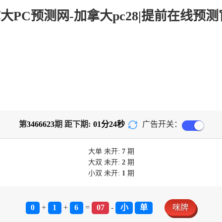
第
3466623
期 距下期:
01
分
24
秒
广告开关：
大单
未开:
7
期
大双
未开:
2
期
小双
未开:
1
期
0
+
1
+
6
=
07
-
小
单
咪牌