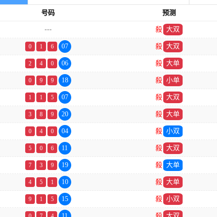
号码
预测
---
殺
大双
07
殺
大双
0
1
6
06
殺
大单
2
4
0
18
殺
小单
0
9
9
07
殺
大双
1
1
5
20
殺
大单
3
8
9
04
殺
小双
0
4
0
11
殺
大双
5
0
6
19
殺
大单
7
3
9
10
殺
大单
4
5
1
15
殺
小双
9
1
5
11
殺
大双
0
7
4