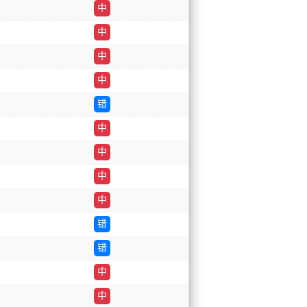
中
中
中
中
错
中
中
中
中
错
错
中
中