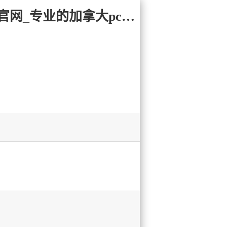
易记网址:28yc.com 加拿大PC预测网-加拿大pc28|提前在线预测官网_专业的加拿大pc预测数据网站!