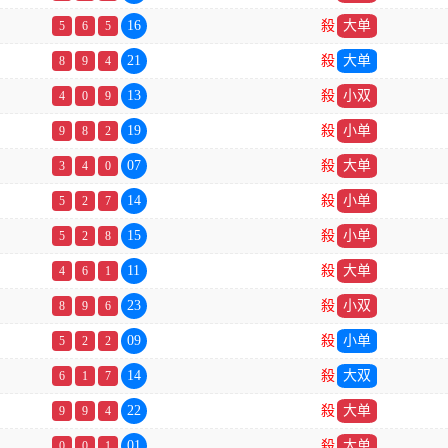
16
殺
大单
5
6
5
21
殺
大单
8
9
4
13
殺
小双
4
0
9
19
殺
小单
9
8
2
07
殺
大单
3
4
0
14
殺
小单
5
2
7
15
殺
小单
5
2
8
11
殺
大单
4
6
1
23
殺
小双
8
9
6
09
殺
小单
5
2
2
14
殺
大双
6
1
7
22
殺
大单
9
9
4
01
殺
大单
0
0
1