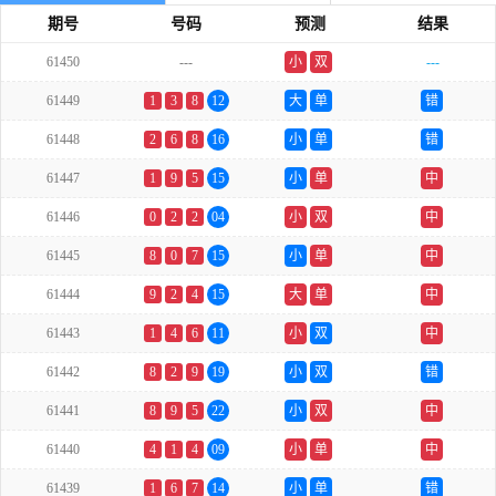
期号
号码
预测
结果
61450
---
小
双
---
61449
1
3
8
12
大
单
错
61448
2
6
8
16
小
单
错
61447
1
9
5
15
小
单
中
61446
0
2
2
04
小
双
中
61445
8
0
7
15
小
单
中
61444
9
2
4
15
大
单
中
61443
1
4
6
11
小
双
中
61442
8
2
9
19
小
双
错
61441
8
9
5
22
小
双
中
61440
4
1
4
09
小
单
中
61439
1
6
7
14
小
单
错