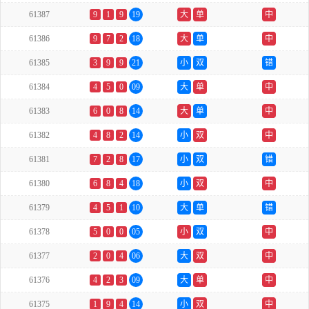
61387
9
1
9
19
大
单
中
61386
9
7
2
18
大
单
中
61385
3
9
9
21
小
双
错
61384
4
5
0
09
大
单
中
61383
6
0
8
14
大
单
中
61382
4
8
2
14
小
双
中
61381
7
2
8
17
小
双
错
61380
6
8
4
18
小
双
中
61379
4
5
1
10
大
单
错
61378
5
0
0
05
小
双
中
61377
2
0
4
06
大
双
中
61376
4
2
3
09
大
单
中
61375
1
9
4
14
小
双
中