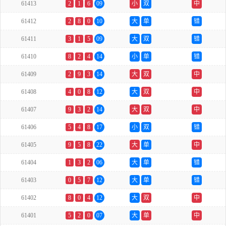
61413
2
1
6
09
小
双
中
61412
2
8
0
10
大
单
错
61411
3
1
5
09
大
双
错
61410
8
2
4
14
小
单
错
61409
2
9
3
14
大
双
中
61408
4
0
8
12
大
双
中
61407
9
3
2
14
大
双
中
61406
5
4
8
17
小
双
错
61405
9
5
8
22
大
单
中
61404
1
3
2
06
大
单
错
61403
0
5
7
12
大
单
错
61402
8
0
4
12
大
双
中
61401
5
2
0
07
大
单
中