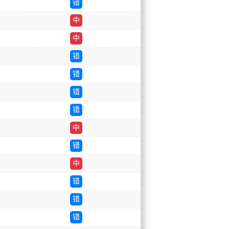
错
中
中
错
错
错
错
中
错
中
错
错
错