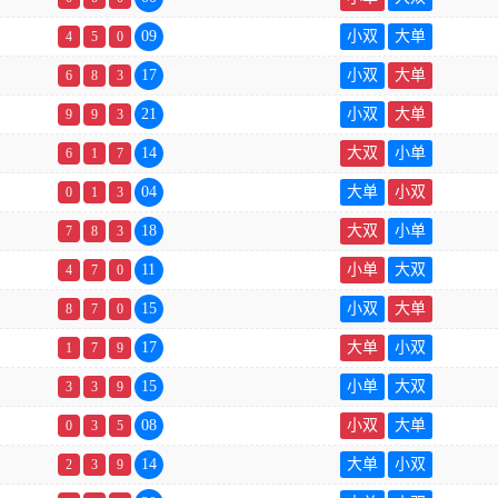
09
小双
大单
4
5
0
17
小双
大单
6
8
3
21
小双
大单
9
9
3
14
大双
小单
6
1
7
04
大单
小双
0
1
3
18
大双
小单
7
8
3
11
小单
大双
4
7
0
15
小双
大单
8
7
0
17
大单
小双
1
7
9
15
小单
大双
3
3
9
08
小双
大单
0
3
5
14
大单
小双
2
3
9