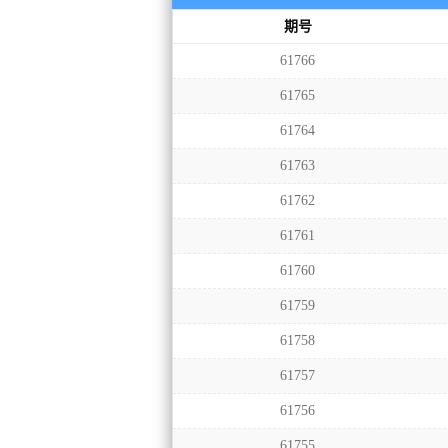
期号
61766
61765
61764
61763
61762
61761
61760
61759
61758
61757
61756
61755