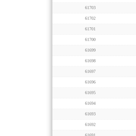
61703
61702
61701
61700
61699
61698
61697
61696
61695
61694
61693
61692
61691