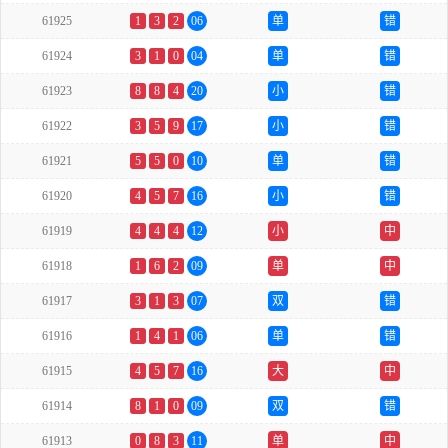
61925
1
3
2
06
单
错
61924
3
1
0
04
单
错
61923
8
8
4
20
小
错
61922
3
5
9
17
小
错
61921
5
5
0
10
单
错
61920
4
5
7
16
小
错
61919
4
4
4
12
小
中
61918
1
6
2
09
单
中
61917
3
1
3
07
双
错
61916
1
4
1
06
单
错
61915
4
5
7
16
大
中
61914
8
1
0
09
双
错
61913
0
8
3
11
单
中