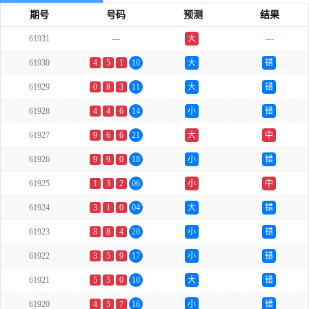
期号
号码
预测
结果
61931
---
大
---
单
61930
4
5
1
10
大
错
61929
0
8
3
11
大
错
61928
4
4
6
14
小
错
61927
9
6
6
21
大
中
61926
9
9
0
18
小
错
61925
1
3
2
06
小
中
61924
3
1
0
04
大
错
61923
8
8
4
20
小
错
61922
3
5
9
17
小
错
61921
5
5
0
10
大
错
61920
4
5
7
16
小
错