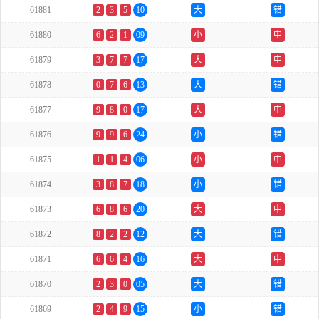
61881
2
3
5
10
大
错
61880
6
2
1
09
小
中
61879
3
7
7
17
大
中
61878
0
7
6
13
大
错
61877
9
8
0
17
大
中
61876
9
9
6
24
小
错
61875
1
1
4
06
小
中
61874
3
8
7
18
小
错
61873
6
8
6
20
大
中
61872
8
2
2
12
大
错
61871
6
6
4
16
大
中
61870
2
3
0
05
大
错
61869
2
4
9
15
小
错