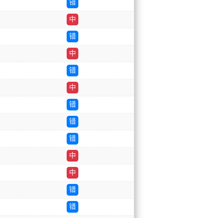
错
中
错
中
错
中
错
错
错
中
中
错
错