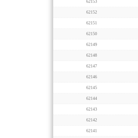
62153
62152
62151
62150
62149
62148
62147
62146
62145
62144
62143
62142
62141