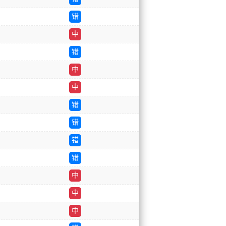
错
中
错
中
中
错
错
错
错
中
中
中