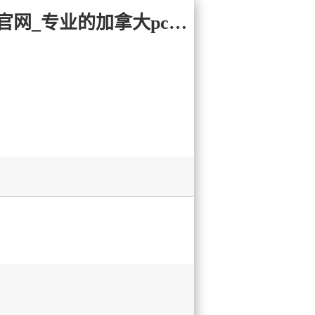
易记网址:28yc.com 加拿大PC预测网-加拿大pc28|提前在线预测官网_专业的加拿大pc预测数据网站!