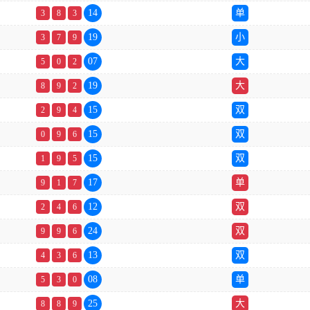
14
单
3
8
3
19
小
3
7
9
07
大
5
0
2
19
大
8
9
2
15
双
2
9
4
15
双
0
9
6
15
双
1
9
5
17
单
9
1
7
12
双
2
4
6
24
双
9
9
6
13
双
4
3
6
08
单
5
3
0
25
大
8
8
9