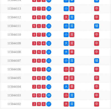
115044114
4
7
9
20
小
单
错
115044113
6
7
6
19
小
单
中
115044112
4
9
2
15
大
双
中
115044111
9
1
5
15
小
双
错
115044110
4
7
7
18
小
双
中
115044109
3
5
4
12
大
双
中
115044108
5
6
0
11
大
单
中
115044107
3
8
4
15
小
双
错
115044106
6
2
1
09
小
单
中
115044105
8
8
6
22
大
双
中
115044104
2
8
3
13
大
单
中
115044103
0
3
6
09
小
双
中
115044102
2
9
6
17
大
双
中