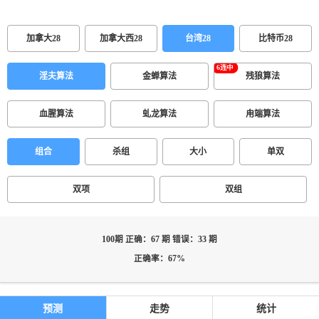
加拿大28
加拿大西28
台湾28
比特币28
淫夫算法
金蝉算法
残狼算法
血腥算法
虬龙算法
甪端算法
组合
杀组
大小
单双
双项
双组
100期 正确：67 期 错误：33 期
正确率：67%
预测
走势
统计