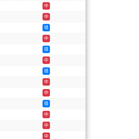
中
中
错
中
错
中
错
中
中
错
中
中
中