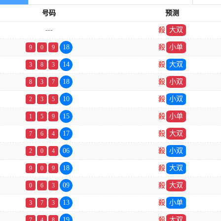
号码
预测
---
殺
大双
18
殺
小单
9
0
9
14
殺
大双
3
8
3
18
殺
小双
8
3
7
10
殺
小双
2
3
5
15
殺
小单
1
5
9
17
殺
大双
7
6
4
06
殺
小双
2
0
4
18
殺
大双
9
0
9
09
殺
大双
0
6
3
13
殺
小单
3
7
3
19
殺
大双
7
4
8