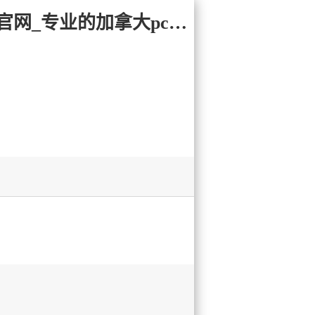
易记网址:28yc.com 加拿大PC预测网-加拿大pc28|提前在线预测官网_专业的加拿大pc预测数据网站!