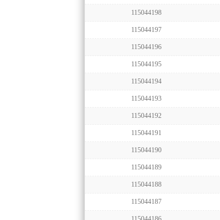
115044198
115044197
115044196
115044195
115044194
115044193
115044192
115044191
115044190
115044189
115044188
115044187
115044186