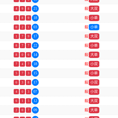
21
殺
大双
4
9
8
18
殺
小单
1
8
9
03
殺
小单
0
2
1
17
殺
大双
1
7
9
22
殺
小单
8
7
7
14
殺
大单
8
0
6
18
殺
小双
7
4
7
15
殺
小单
5
7
3
17
殺
小双
6
3
8
07
殺
小双
4
0
3
12
殺
大双
6
1
5
09
殺
大单
2
0
7