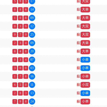
17
殺
大双
5
9
3
14
殺
大单
0
8
6
09
殺
大单
1
0
8
12
殺
大双
0
3
9
25
殺
大双
9
7
9
09
殺
大单
2
3
4
20
殺
大单
8
4
8
07
殺
小单
0
3
4
03
殺
小单
3
0
0
16
殺
小单
1
7
8
11
殺
小双
6
5
0
13
殺
小单
2
8
3
24
殺
小单
7
9
8