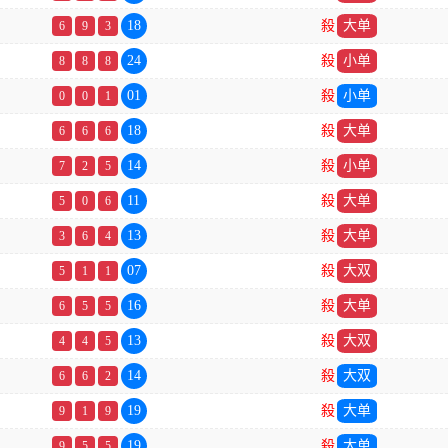
18
殺
大单
6
9
3
24
殺
小单
8
8
8
01
殺
小单
0
0
1
18
殺
大单
6
6
6
14
殺
小单
7
2
5
11
殺
大单
5
0
6
13
殺
大单
3
6
4
07
殺
大双
5
1
1
16
殺
大单
6
5
5
13
殺
大双
4
4
5
14
殺
大双
6
6
2
19
殺
大单
9
1
9
19
殺
大单
9
5
5