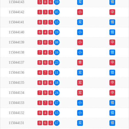
115044143
5
8
6
19
双
错
115044142
1
3
1
05
小
中
115044141
8
2
5
15
双
错
115044140
6
4
9
19
小
错
115044139
3
0
5
08
小
中
115044138
7
4
5
16
小
错
115044137
9
6
8
23
单
中
115044136
4
7
0
11
双
错
115044135
6
8
4
18
双
中
115044134
7
9
8
24
双
中
115044133
1
7
9
17
小
错
115044132
9
4
2
15
小
错
115044131
9
6
2
17
双
错