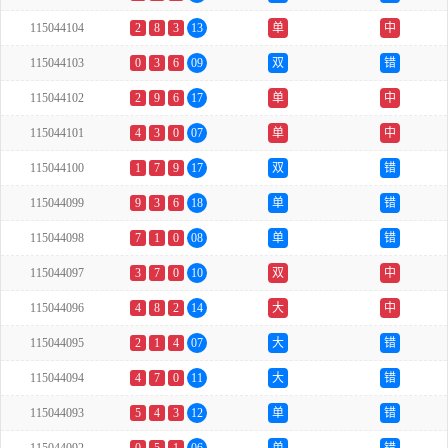
115044104
2
8
3
13
单
中
115044103
0
3
6
09
双
错
115044102
2
9
6
17
单
中
115044101
4
3
0
07
单
中
115044100
1
7
9
17
双
错
115044099
9
3
6
18
单
错
115044098
7
1
0
08
单
错
115044097
3
7
0
10
双
中
115044096
4
8
2
14
大
中
115044095
2
1
4
07
大
错
115044094
4
7
0
11
大
错
115044093
5
4
3
12
单
错