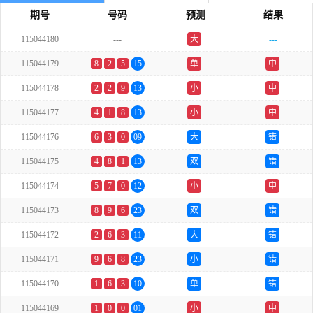
期号
号码
预测
结果
115044180
---
大
---
115044179
8
2
5
15
单
中
115044178
2
2
9
13
小
中
115044177
4
1
8
13
小
中
115044176
6
3
0
09
大
错
115044175
4
8
1
13
双
错
115044174
5
7
0
12
小
中
115044173
8
9
6
23
双
错
115044172
2
6
3
11
大
错
115044171
9
6
8
23
小
错
115044170
1
6
3
10
单
错
115044169
1
0
0
01
小
中