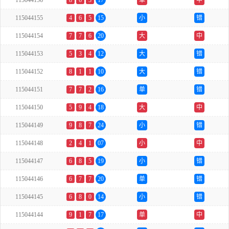
115044156
8
6
3
17
单
中
115044155
4
6
5
15
小
错
115044154
7
7
6
20
大
中
115044153
5
3
4
12
大
错
115044152
8
1
1
10
大
错
115044151
7
7
2
16
单
错
115044150
5
9
4
18
大
中
115044149
9
8
7
24
小
错
115044148
2
4
1
07
小
中
115044147
6
8
5
19
小
错
115044146
6
7
7
20
单
错
115044145
6
8
0
14
小
错
115044144
9
1
7
17
单
中