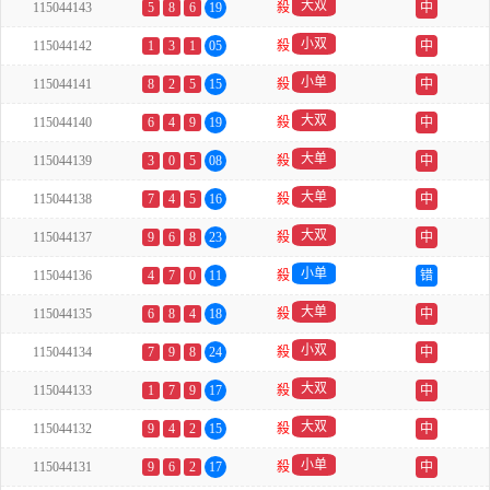
大双
115044143
5
8
6
19
殺
中
小双
115044142
1
3
1
05
殺
中
小单
115044141
8
2
5
15
殺
中
大双
115044140
6
4
9
19
殺
中
大单
115044139
3
0
5
08
殺
中
大单
115044138
7
4
5
16
殺
中
大双
115044137
9
6
8
23
殺
中
小单
115044136
4
7
0
11
殺
错
大单
115044135
6
8
4
18
殺
中
小双
115044134
7
9
8
24
殺
中
大双
115044133
1
7
9
17
殺
中
大双
115044132
9
4
2
15
殺
中
小单
115044131
9
6
2
17
殺
中