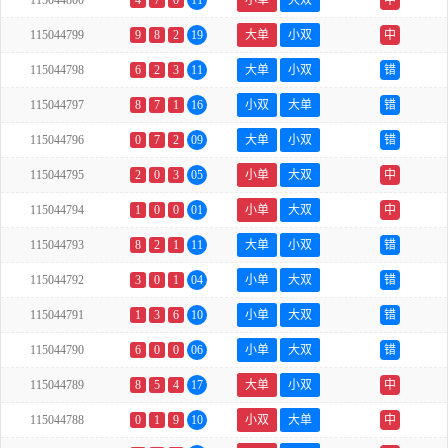
115044800
4
7
0
11
小单
大双
中
115044799
9
8
2
19
大单
小双
中
115044798
6
2
3
11
大单
小双
错
115044797
8
7
1
16
小双
大单
错
115044796
0
7
2
09
大单
小双
错
115044795
2
0
3
05
小单
大双
中
115044794
1
0
0
01
小单
大双
中
115044793
8
2
1
11
大单
小双
错
115044792
3
0
1
04
小单
大双
错
115044791
1
3
6
10
小单
大双
错
115044790
6
0
0
06
小单
大双
错
115044789
8
5
4
17
大单
小双
中
115044788
0
1
9
10
小双
大单
中