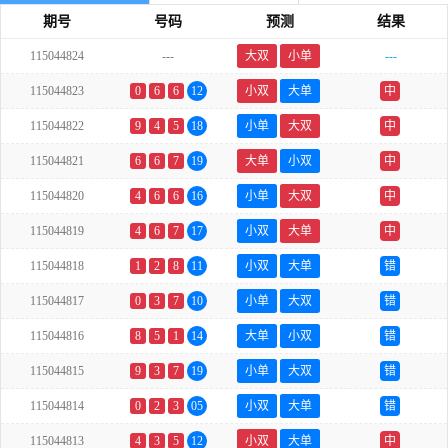
期号
号码
预测
结果
115044824
---
大双
小单
---
115044823
0
6
6
12
小双
大单
中
115044822
9
4
5
18
小单
大双
中
115044821
6
6
7
19
大单
小双
中
115044820
4
6
6
16
小单
大双
中
115044819
4
6
7
17
小双
大单
中
115044818
1
2
8
11
小双
大单
错
115044817
0
3
7
10
小单
大双
错
115044816
8
5
1
14
大单
小双
错
115044815
9
3
7
19
小单
大双
错
115044814
0
2
3
05
小双
大单
错
115044813
4
3
5
12
小双
大单
中