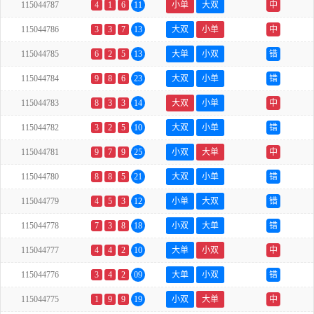
115044787
4
1
6
11
小单
大双
中
115044786
3
3
7
13
大双
小单
中
115044785
6
2
5
13
大单
小双
错
115044784
9
8
6
23
大双
小单
错
115044783
8
3
3
14
大双
小单
中
115044782
3
2
5
10
大双
小单
错
115044781
9
7
9
25
小双
大单
中
115044780
8
8
5
21
大双
小单
错
115044779
4
5
3
12
小单
大双
错
115044778
7
3
8
18
小双
大单
错
115044777
4
4
2
10
大单
小双
中
115044776
3
4
2
09
大单
小双
错
115044775
1
9
9
19
小双
大单
中