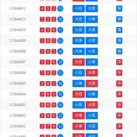
115044812
4
5
2
11
小双
大单
错
115044811
7
3
0
10
大双
小单
错
115044810
4
3
6
13
小双
大单
错
115044809
3
0
2
05
大单
小双
错
115044808
3
8
5
16
大单
小双
错
115044807
5
1
8
14
大双
小单
中
115044806
7
9
5
21
小双
大单
中
115044805
1
8
7
16
小单
大双
中
115044804
7
6
3
16
大双
小单
中
115044803
9
6
9
24
小单
大双
中
115044802
5
9
9
23
大单
小双
中
115044801
2
7
4
13
小单
大双
中