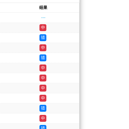
结果
---
中
错
中
错
中
中
中
中
错
中
错