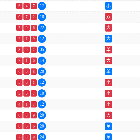
17
小
6
4
7
18
双
9
7
2
22
大
7
9
6
12
大
2
1
9
05
单
3
0
2
14
大
7
1
6
20
单
6
6
8
12
小
5
6
1
10
小
3
0
7
12
小
4
1
7
20
大
8
3
9
20
单
8
6
6
24
单
7
8
9