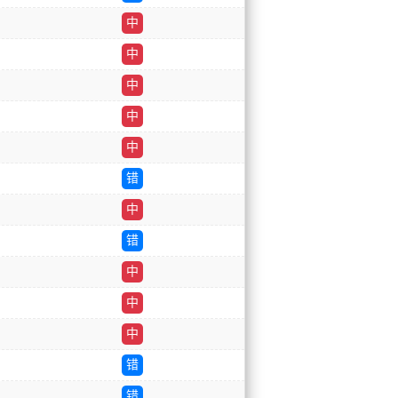
中
中
中
中
中
错
中
错
中
中
中
错
错