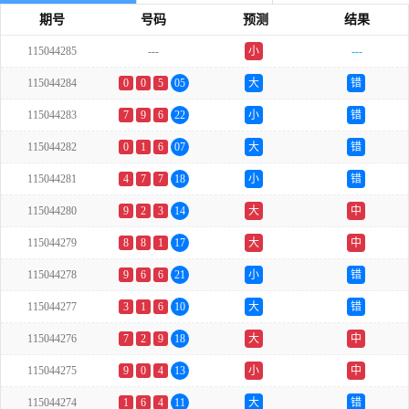
期号
号码
预测
结果
115044285
---
小
---
单
115044284
0
0
5
05
大
错
115044283
7
9
6
22
小
错
115044282
0
1
6
07
大
错
115044281
4
7
7
18
小
错
115044280
9
2
3
14
大
中
115044279
8
8
1
17
大
中
115044278
9
6
6
21
小
错
115044277
3
1
6
10
大
错
115044276
7
2
9
18
大
中
115044275
9
0
4
13
小
中
115044274
1
6
4
11
大
错