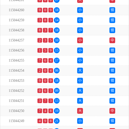
115044261
9
0
8
17
大
中
115044260
9
0
9
18
小
错
115044259
3
8
3
14
小
错
115044258
8
3
7
18
小
错
115044257
2
3
5
10
小
中
115044256
1
5
9
15
小
错
115044255
7
6
4
17
小
错
115044254
2
0
4
06
大
错
115044253
9
0
9
18
小
错
115044252
0
6
3
09
大
错
115044251
3
7
3
13
大
错
115044250
7
4
8
19
大
中
115044249
4
9
8
21
小
错