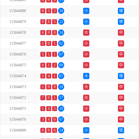
115044081
9
0
6
15
大
中
115044080
8
3
5
16
小
错
115044079
9
8
5
22
小
错
115044078
6
9
9
24
大
中
115044077
1
0
1
02
小
中
115044076
5
1
1
07
小
中
115044075
6
1
2
09
小
中
115044074
2
4
1
07
大
错
115044073
1
9
9
19
大
中
115044072
7
9
1
17
大
中
115044071
1
4
5
10
小
中
115044070
3
4
0
07
小
中
115044069
9
9
6
24
小
错