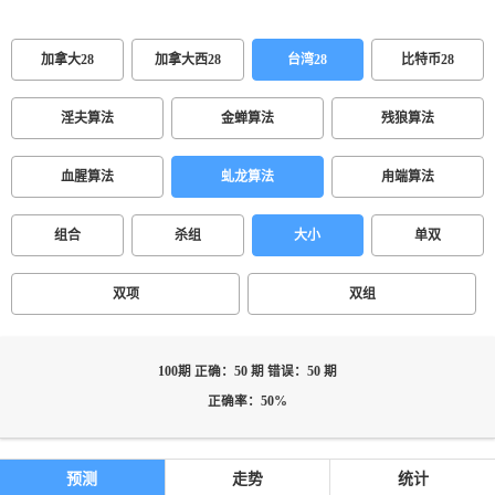
加拿大28
加拿大西28
台湾28
比特币28
淫夫算法
金蝉算法
残狼算法
血腥算法
虬龙算法
甪端算法
组合
杀组
大小
单双
双项
双组
100期 正确：50 期 错误：50 期
正确率：50%
预测
走势
统计