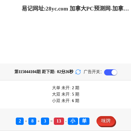
易记网址:28yc.com 加拿大PC预测网-加拿大pc28|提前在线预测官网_专业的加拿大pc预测数据网站!
第
115044104
期 距下期:
02
分
26
秒
广告开关：
大单
未开:
2
期
大双
未开:
5
期
小双
未开:
6
期
2
8
3
13
小
单
咪牌
+
+
=
-