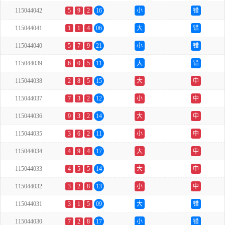
115044042
5
9
2
16
小
错
115044041
1
1
4
06
大
错
115044040
5
7
9
21
小
错
115044039
6
0
5
11
大
错
115044038
2
8
5
15
大
中
115044037
7
3
2
12
小
中
115044036
9
3
2
14
大
中
115044035
3
6
2
11
小
中
115044034
4
9
4
17
大
中
115044033
4
5
5
14
大
中
115044032
3
2
8
13
小
中
115044031
3
1
5
09
大
错
115044030
7
2
8
17
小
错