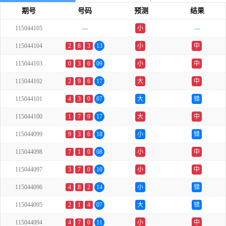
期号
号码
预测
结果
115044105
---
小
---
单
115044104
2
8
3
13
小
中
115044103
0
3
6
09
小
中
115044102
2
9
6
17
大
中
115044101
4
3
0
07
大
错
115044100
1
7
9
17
大
中
115044099
9
3
6
18
小
错
115044098
7
1
0
08
小
中
115044097
3
7
0
10
小
中
115044096
4
8
2
14
小
错
115044095
2
1
4
07
大
错
115044094
4
7
0
11
小
中