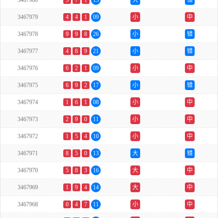
3467980
5
7
1
13
大
错
3467979
4
4
1
09
小
中
3467978
9
9
8
26
小
错
3467977
4
8
9
21
小
错
3467976
6
2
1
09
小
中
3467975
6
9
2
17
小
错
3467974
1
6
1
08
小
中
3467973
2
9
0
11
小
中
3467972
1
5
4
10
小
中
3467971
8
5
0
13
大
错
3467970
5
8
3
16
大
中
3467969
1
9
4
14
大
中
3467968
0
4
7
11
小
中