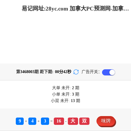
易记网址:28yc.com 加拿大PC预测网-加拿大pc28|提前在线预测官网_专业的加拿大pc预测数据网站!
第
3468003
期 距下期:
00
分
41
秒
广告开关：
大单
未开:
2
期
小单
未开:
3
期
小双
未开:
13
期
9
4
3
16
大
双
咪牌
+
+
=
-