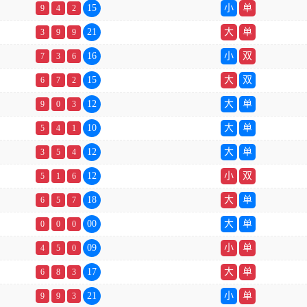
15
小
单
9
4
2
21
大
单
3
9
9
16
小
双
7
3
6
15
大
双
6
7
2
12
大
单
9
0
3
10
大
单
5
4
1
12
大
单
3
5
4
12
小
双
5
1
6
18
大
单
6
5
7
00
大
单
0
0
0
09
小
单
4
5
0
17
大
单
6
8
3
21
小
单
9
9
3