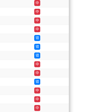
中
中
中
中
错
错
错
中
中
错
中
中
中