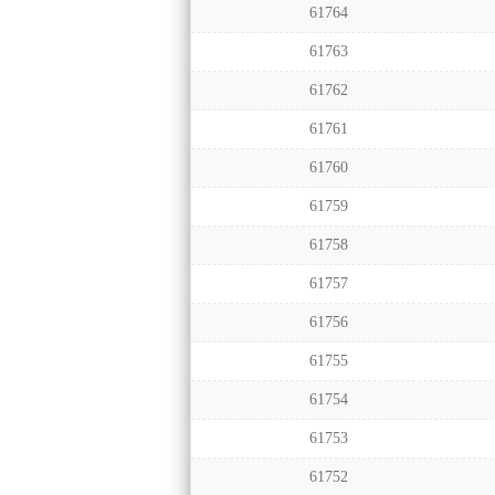
61764
61763
61762
61761
61760
61759
61758
61757
61756
61755
61754
61753
61752