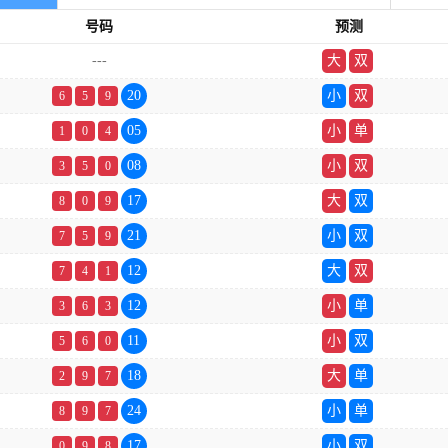
号码
预测
---
大
双
20
小
双
6
5
9
05
小
单
1
0
4
08
小
双
3
5
0
17
大
双
8
0
9
21
小
双
7
5
9
12
大
双
7
4
1
12
小
单
3
6
3
11
小
双
5
6
0
18
大
单
2
9
7
24
小
单
8
9
7
17
小
双
0
9
8