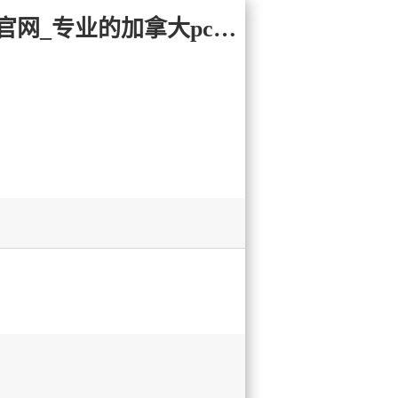
易记网址:28yc.com 加拿大PC预测网-加拿大pc28|提前在线预测官网_专业的加拿大pc预测数据网站!