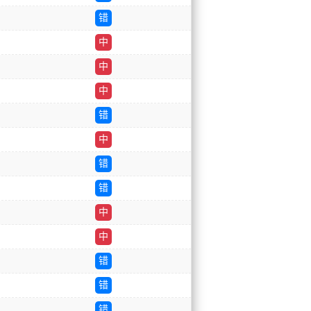
错
中
中
中
错
中
错
错
中
中
错
错
错