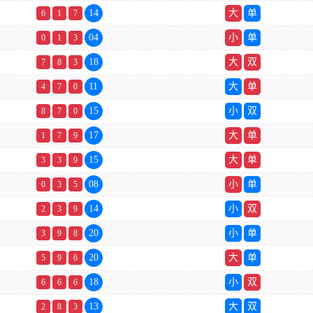
14
大
单
6
1
7
04
小
单
0
1
3
18
大
双
7
8
3
11
大
单
4
7
0
15
小
双
8
7
0
17
大
单
1
7
9
15
大
单
3
3
9
08
小
单
0
3
5
14
小
双
2
3
9
20
小
单
3
9
8
20
大
单
5
9
6
18
小
双
6
6
6
13
大
双
2
8
3