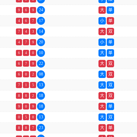
24
大
单
9
6
9
17
小
单
4
6
7
14
大
双
7
4
3
20
小
单
4
7
9
10
大
单
6
4
0
22
大
双
6
7
9
08
大
双
6
0
2
13
大
双
7
1
5
18
大
双
8
8
2
18
大
单
9
0
9
13
大
双
0
5
8
23
大
单
8
8
7