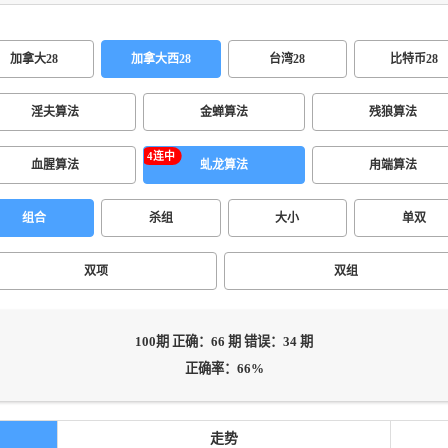
加拿大28
加拿大西28
台湾28
比特币28
淫夫算法
金蝉算法
残狼算法
血腥算法
虬龙算法
甪端算法
组合
杀组
大小
单双
双项
双组
100期 正确：66 期 错误：34 期
正确率：66%
走势