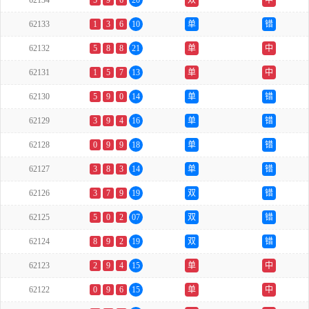
62134
5
9
6
20
双
中
62133
1
3
6
10
单
错
62132
5
8
8
21
单
中
62131
1
5
7
13
单
中
62130
5
9
0
14
单
错
62129
3
9
4
16
单
错
62128
0
9
9
18
单
错
62127
3
8
3
14
单
错
62126
3
7
9
19
双
错
62125
5
0
2
07
双
错
62124
8
9
2
19
双
错
62123
2
9
4
15
单
中
62122
0
9
6
15
单
中