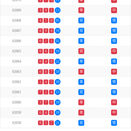
62070
1
7
3
11
单
中
62069
3
9
1
13
单
中
62068
4
1
0
05
双
错
62067
6
9
4
19
双
错
62066
0
1
1
02
单
错
62065
9
6
1
16
双
中
62064
9
4
9
22
单
错
62063
6
6
7
19
单
中
62062
1
4
5
10
单
错
62061
7
2
4
13
双
错
62060
3
7
9
19
单
中
62059
6
4
9
19
单
中
62058
9
5
7
21
双
错